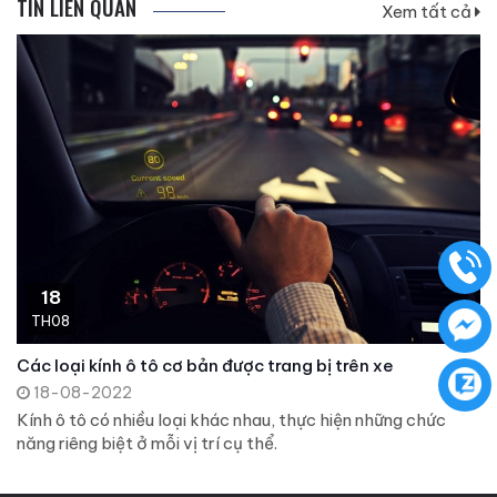
TIN LIÊN QUAN
Xem tất cả
18
TH08
Các loại kính ô tô cơ bản được trang bị trên xe
18-08-2022
Kính ô tô có nhiều loại khác nhau, thực hiện những chức
năng riêng biệt ở mỗi vị trí cụ thể.